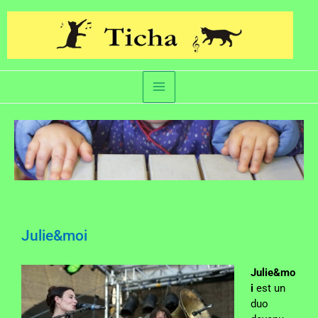
Julie&moi
Julie&mo
i
est un
duo